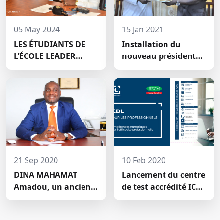
05 May 2024
15 Jan 2021
LES ÉTUDIANTS DE
Installation du
L’ÉCOLE LEADER
nouveau président
MOBILISENT UNE
du conseil
SOMME DE 2.047.500
scientifique de HECM
FCFA POUR LE FONDS
ZÉRO
PALU:DISCOURS DE
M. Halil BAKARY,
REPRESENTANT DES
ETUDIANTS DE HECM
21 Sep 2020
10 Feb 2020
DINA MAHAMAT
Lancement du centre
Amadou, un ancien
de test accrédité ICDL
étudiant de l'Ecole
de la Haute École de
Leader devenu DG de
Commerce