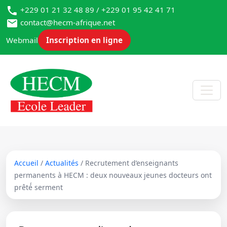
+229 01 21 32 48 89 / +229 01 95 42 41 71
contact@hecm-afrique.net
Webmail
Inscription en ligne
Accueil
/
Actualités
/ Recrutement d’enseignants
permanents à HECM : deux nouveaux jeunes docteurs ont
prêté́ serment