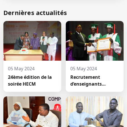
Dernières actualités
05 May 2024
05 May 2024
24ème édition de la
Recrutement
soirée HECM
d’enseignants
permanents à HECM :
deux nouveaux
jeunes docteurs ont
prêté́ serment