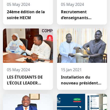
05 May 2024
05 May 2024
24ème édition de la
Recrutement
soirée HECM
d’enseignants
permanents à HECM :
deux nouveaux
jeunes docteurs ont
prêté́ serment
05 May 2024
15 Jan 2021
LES ÉTUDIANTS DE
Installation du
L’ÉCOLE LEADER
nouveau président
MOBILISENT UNE
du conseil
SOMME DE 2.047.500
scientifique de HECM
FCFA POUR LE FONDS
ZÉRO