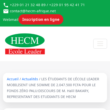
+229 01 21 32 48 89 / +229 01 95 42 41 71
contact@hecm-afrique.net
Webmail
Inscription en ligne
Accueil
/
Actualités
/ LES ÉTUDIANTS DE L’ÉCOLE LEADER
MOBILISENT UNE SOMME DE 2.047.500 FCFA POUR LE
FONDS ZÉRO PALU:DISCOURS DE M. Halil BAKARY,
REPRESENTANT DES ETUDIANTS DE HECM