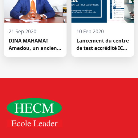
PALU:DISCOURS DE
M. Halil BAKARY,
REPRESENTANT DES
ETUDIANTS DE HECM
21 Sep 2020
10 Feb 2020
DINA MAHAMAT
Lancement du centre
Amadou, un ancien
de test accrédité ICDL
étudiant de l'Ecole
de la Haute École de
Leader devenu DG de
Commerce
Airtel, une grande
société de téléphonie
mobile (GSM) au
Seychelles