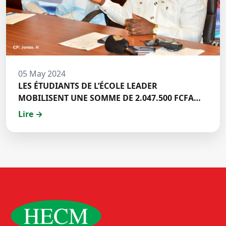
05 May 2024
LES ÉTUDIANTS DE L’ÉCOLE LEADER
MOBILISENT UNE SOMME DE 2.047.500 FCFA
POUR LE FONDS ZÉRO PALU:DISCOURS DE M.
Lire →
Halil BAKARY, REPRESENTANT DES ETUDIANTS
DE HECM