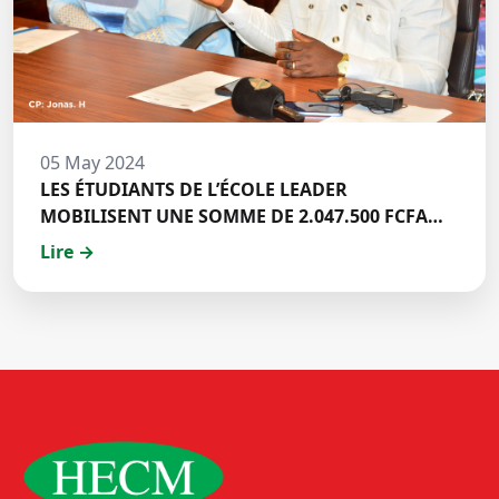
05 May 2024
LES ÉTUDIANTS DE L’ÉCOLE LEADER
MOBILISENT UNE SOMME DE 2.047.500 FCFA
POUR LE FONDS ZÉRO PALU:DISCOURS DE M.
Lire →
Halil BAKARY, REPRESENTANT DES ETUDIANTS
DE HECM