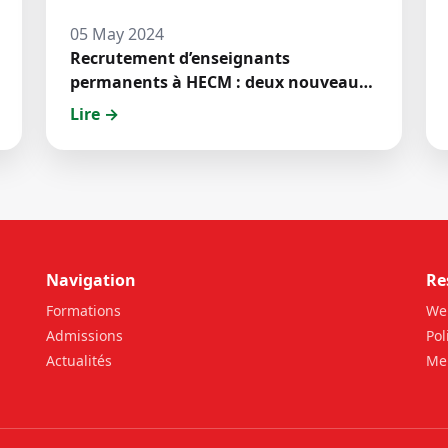
05 May 2024
Recrutement d’enseignants
permanents à HECM : deux nouveaux
jeunes docteurs ont prêté́ serment
Lire →
Navigation
Re
Formations
We
Admissions
Pol
Actualités
Men