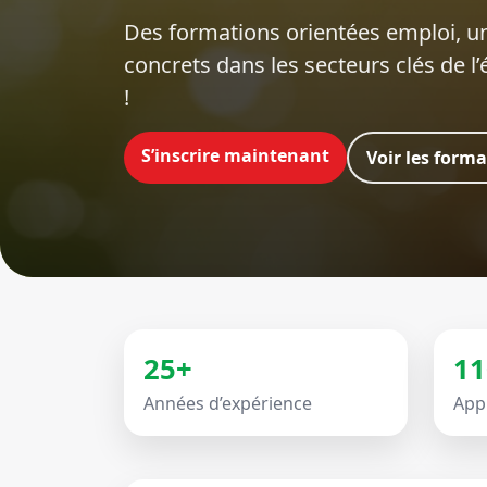
Des formations orientées emploi‍, un
concrets dans les secteurs clés de l
!
S’inscrire maintenant
Voir les form
25+
11
Années d’expérience
App