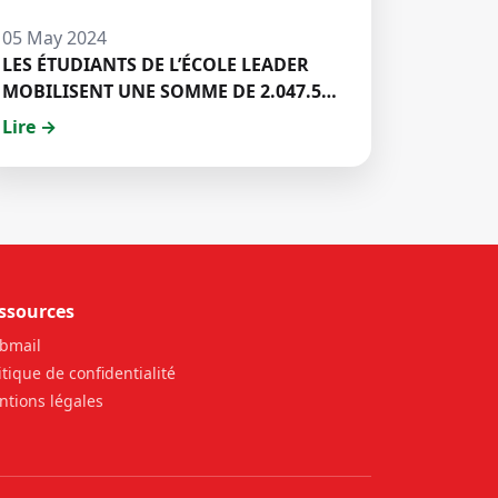
05 May 2024
LES ÉTUDIANTS DE L’ÉCOLE LEADER
MOBILISENT UNE SOMME DE 2.047.500
FCFA POUR LE FONDS ZÉRO
Lire →
PALU:DISCOURS DE M. Halil BAKARY,
REPRESENTANT DES ETUDIANTS DE
HECM
ssources
bmail
itique de confidentialité
tions légales