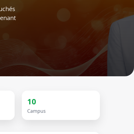
ouchés
tenant
10
Campus