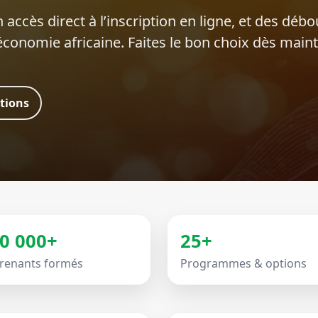
 accès direct à l’inscription en ligne, et des déb
’économie africaine. Faites le bon choix dès main
ations
0 000+
25+
renants formés
Programmes & options