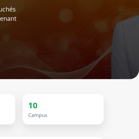
ouchés
tenant
10
Campus