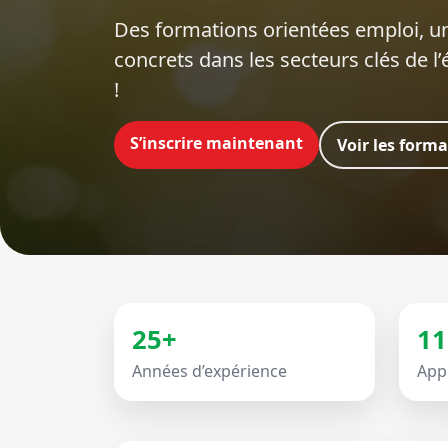
Des formations orientées emploi‍, un
concrets dans les secteurs clés de l
!
S’inscrire maintenant
Voir les form
25+
11
Années d’expérience
App