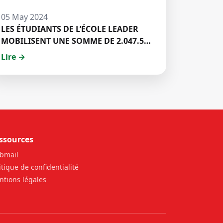
05 May 2024
LES ÉTUDIANTS DE L’ÉCOLE LEADER
MOBILISENT UNE SOMME DE 2.047.500
FCFA POUR LE FONDS ZÉRO
Lire →
PALU:DISCOURS DE M. Halil BAKARY,
REPRESENTANT DES ETUDIANTS DE
HECM
ssources
bmail
itique de confidentialité
tions légales