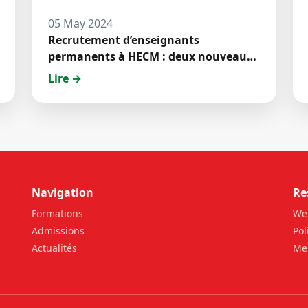
05 May 2024
Recrutement d’enseignants
permanents à HECM : deux nouveaux
jeunes docteurs ont prêté́ serment
Lire →
Navigation
Re
Formations
We
Admissions
Pol
Actualités
Men