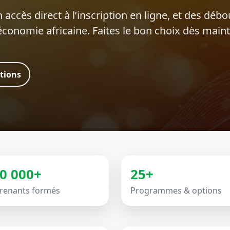
 accès direct à l’inscription en ligne, et des déb
’économie africaine. Faites le bon choix dès main
ations
0 000+
25+
renants formés
Programmes & options