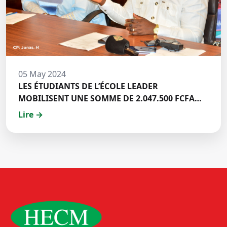
05 May 2024
LES ÉTUDIANTS DE L’ÉCOLE LEADER
MOBILISENT UNE SOMME DE 2.047.500 FCFA
POUR LE FONDS ZÉRO PALU:DISCOURS DE M.
Lire →
Halil BAKARY, REPRESENTANT DES ETUDIANTS
DE HECM