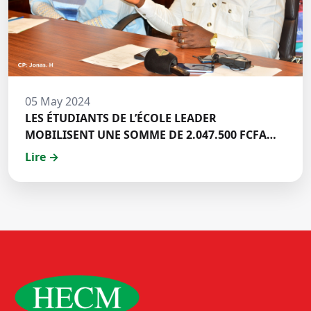
05 May 2024
LES ÉTUDIANTS DE L’ÉCOLE LEADER
MOBILISENT UNE SOMME DE 2.047.500 FCFA
POUR LE FONDS ZÉRO PALU:DISCOURS DE M.
Lire →
Halil BAKARY, REPRESENTANT DES ETUDIANTS
DE HECM