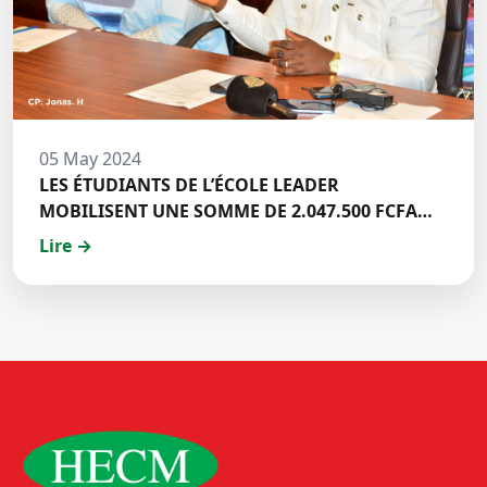
05 May 2024
LES ÉTUDIANTS DE L’ÉCOLE LEADER
MOBILISENT UNE SOMME DE 2.047.500 FCFA
POUR LE FONDS ZÉRO PALU:DISCOURS DE M.
Lire →
Halil BAKARY, REPRESENTANT DES ETUDIANTS
DE HECM