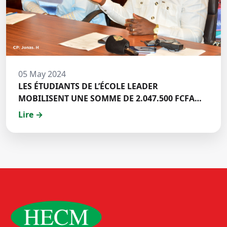
05 May 2024
LES ÉTUDIANTS DE L’ÉCOLE LEADER
MOBILISENT UNE SOMME DE 2.047.500 FCFA
POUR LE FONDS ZÉRO PALU:DISCOURS DE M.
Lire →
Halil BAKARY, REPRESENTANT DES ETUDIANTS
DE HECM