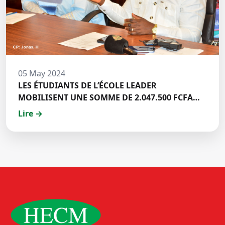
05 May 2024
LES ÉTUDIANTS DE L’ÉCOLE LEADER
MOBILISENT UNE SOMME DE 2.047.500 FCFA
POUR LE FONDS ZÉRO PALU:DISCOURS DE M.
Lire →
Halil BAKARY, REPRESENTANT DES ETUDIANTS
DE HECM