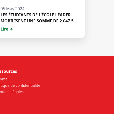
05 May 2024
LES ÉTUDIANTS DE L’ÉCOLE LEADER
MOBILISENT UNE SOMME DE 2.047.500
FCFA POUR LE FONDS ZÉRO
Lire →
PALU:DISCOURS DE M. Halil BAKARY,
REPRESENTANT DES ETUDIANTS DE
HECM
ssources
bmail
itique de confidentialité
tions légales