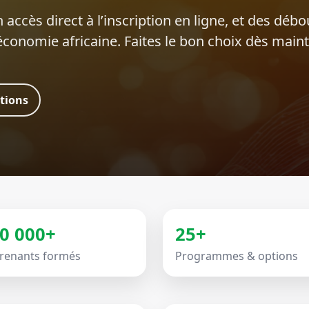
 accès direct à l’inscription en ligne, et des déb
’économie africaine. Faites le bon choix dès main
ations
0 000+
25+
renants formés
Programmes & options