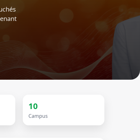
ouchés
tenant
10
Campus