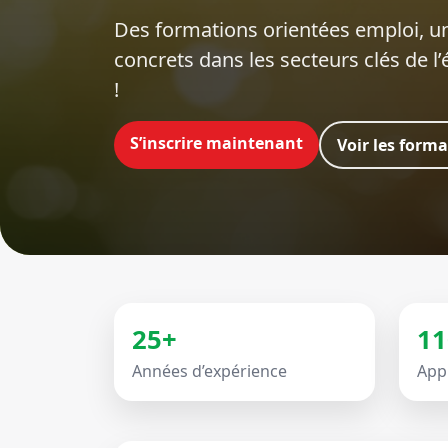
Des formations orientées emploi‍, un
concrets dans les secteurs clés de l
!
S’inscrire maintenant
Voir les form
25+
11
Années d’expérience
App