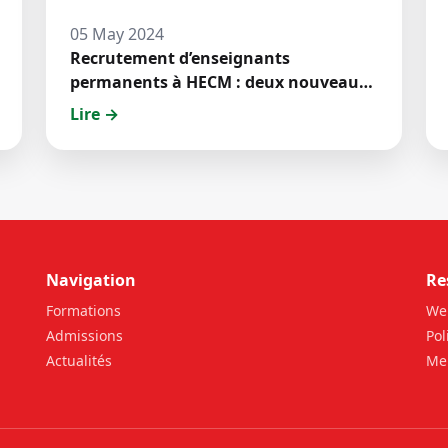
05 May 2024
Recrutement d’enseignants
permanents à HECM : deux nouveaux
jeunes docteurs ont prêté́ serment
Lire →
Navigation
Re
Formations
We
Admissions
Pol
Actualités
Men