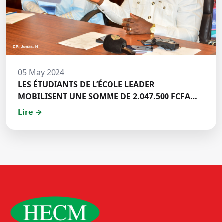
05 May 2024
LES ÉTUDIANTS DE L’ÉCOLE LEADER
MOBILISENT UNE SOMME DE 2.047.500 FCFA
POUR LE FONDS ZÉRO PALU:DISCOURS DE M.
Lire →
Halil BAKARY, REPRESENTANT DES ETUDIANTS
DE HECM