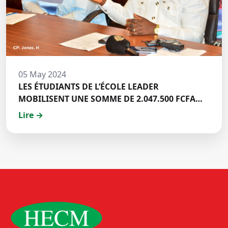
05 May 2024
LES ÉTUDIANTS DE L’ÉCOLE LEADER
MOBILISENT UNE SOMME DE 2.047.500 FCFA
POUR LE FONDS ZÉRO PALU:DISCOURS DE M.
Lire →
Halil BAKARY, REPRESENTANT DES ETUDIANTS
DE HECM