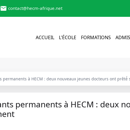
contact@hecm-afrique.net
ACCUEIL
L'ÉCOLE
FORMATIONS
ADMIS
s permanents à HECM : deux nouveaux jeunes docteurs ont prêté́
ants permanents à HECM : deux n
ment