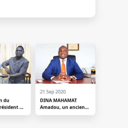
21 Sep 2020
on du
DINA MAHAMAT
résident du
Amadou, un ancien
entifique de
étudiant de l'Ecole
Leader devenu DG de
Airtel, une grande