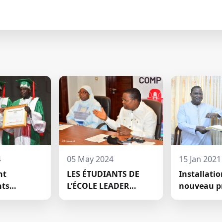
4
05 May 2024
15 Jan 2021
nt
LES ÉTUDIANTS DE
Installati
nts
L’ÉCOLE LEADER
nouveau p
 à HECM :
MOBILISENT UNE
conseil sci
eaux
SOMME DE 2.047.500
HECM
teurs ont
FCFA POUR LE FONDS