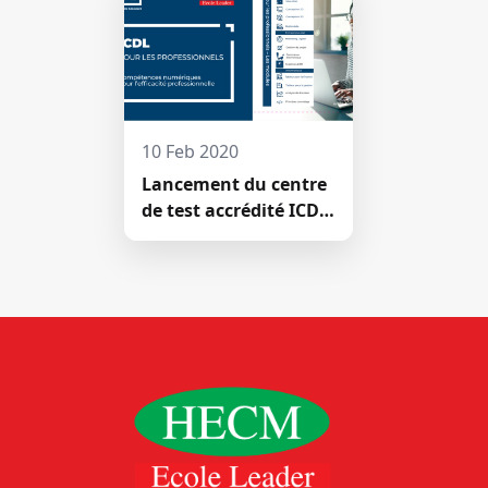
prêté́ serm
10 Feb 2020
Lancement du centre
de test accrédité ICDL
de la Haute École de
Commerce