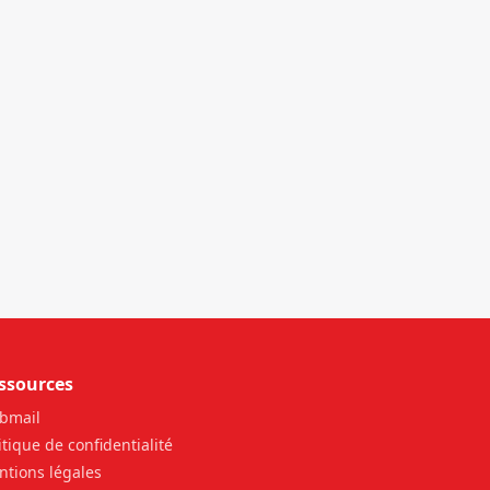
société de téléphonie
mobile (GSM) au
Seychelles
ssources
bmail
itique de confidentialité
tions légales