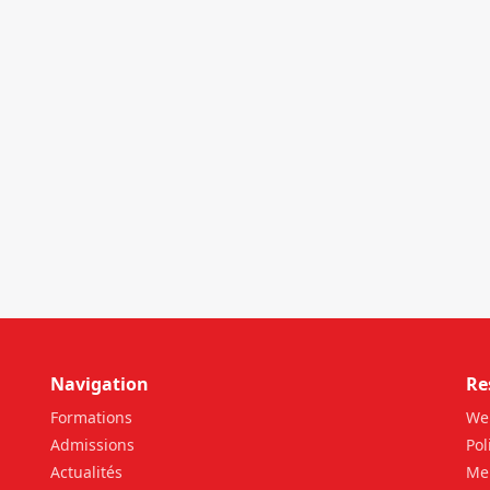
ent
ZÉRO PALU:DISCOURS
DE M. Halil BAKARY,
REPRESENTANT DES
ETUDIANTS DE HECM
Navigation
Re
Formations
We
Admissions
Pol
Actualités
Men