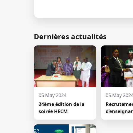
← Retour aux actualités
Dernières actualités
05 May 2024
05 May 202
24ème édition de la
Recruteme
soirée HECM
d’enseigna
permanents
deux nouv
jeunes doc