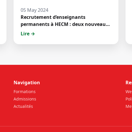
05 May 2024
Recrutement d’enseignants
permanents à HECM : deux nouveaux
jeunes docteurs ont prêté́ serment
Lire →
Navigation
Re
Formations
We
Admissions
Pol
Actualités
Men