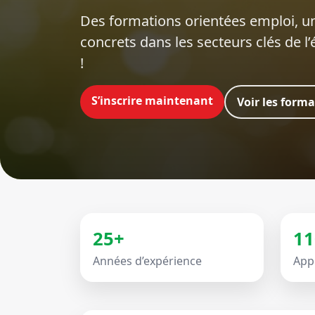
Des formations orientées emploi‍, un
concrets dans les secteurs clés de l
!
S’inscrire maintenant
Voir les form
25+
11
Années d’expérience
App