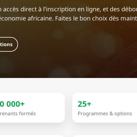
 accès direct à l’inscription en ligne, et des déb
’économie africaine. Faites le bon choix dès main
ations
0 000+
25+
renants formés
Programmes & options