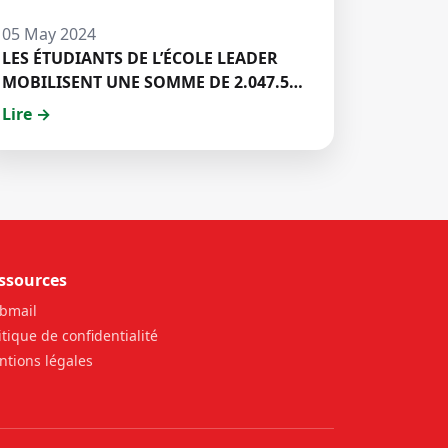
05 May 2024
LES ÉTUDIANTS DE L’ÉCOLE LEADER
MOBILISENT UNE SOMME DE 2.047.500
FCFA POUR LE FONDS ZÉRO
Lire →
PALU:DISCOURS DE M. Halil BAKARY,
REPRESENTANT DES ETUDIANTS DE
HECM
ssources
bmail
itique de confidentialité
tions légales