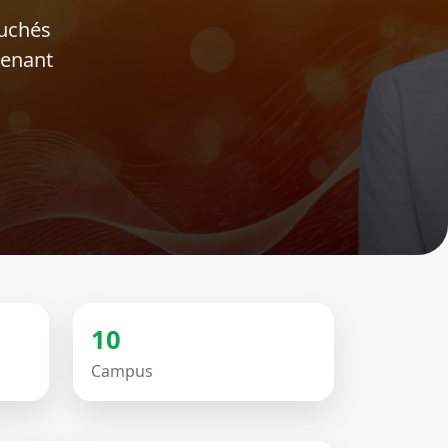
ouchés
tenant
10
Campus