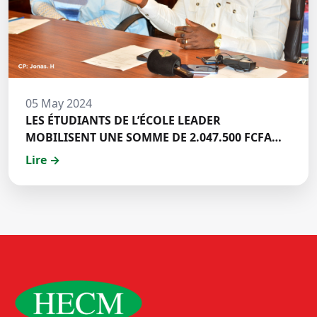
05 May 2024
LES ÉTUDIANTS DE L’ÉCOLE LEADER
MOBILISENT UNE SOMME DE 2.047.500 FCFA
POUR LE FONDS ZÉRO PALU:DISCOURS DE M.
Lire →
Halil BAKARY, REPRESENTANT DES ETUDIANTS
DE HECM