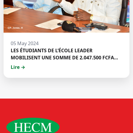
05 May 2024
LES ÉTUDIANTS DE L’ÉCOLE LEADER
MOBILISENT UNE SOMME DE 2.047.500 FCFA
POUR LE FONDS ZÉRO PALU:DISCOURS DE M.
Lire →
Halil BAKARY, REPRESENTANT DES ETUDIANTS
DE HECM