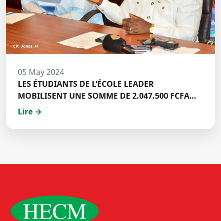
05 May 2024
LES ÉTUDIANTS DE L’ÉCOLE LEADER
MOBILISENT UNE SOMME DE 2.047.500 FCFA
POUR LE FONDS ZÉRO PALU:DISCOURS DE M.
Lire →
Halil BAKARY, REPRESENTANT DES ETUDIANTS
DE HECM