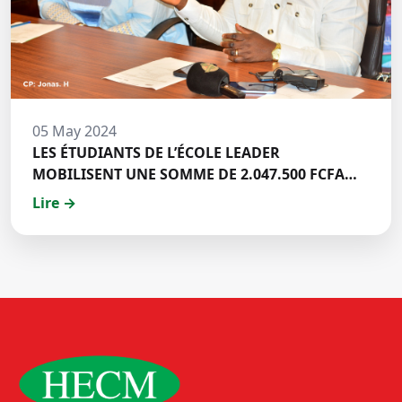
05 May 2024
LES ÉTUDIANTS DE L’ÉCOLE LEADER
MOBILISENT UNE SOMME DE 2.047.500 FCFA
POUR LE FONDS ZÉRO PALU:DISCOURS DE M.
Lire →
Halil BAKARY, REPRESENTANT DES ETUDIANTS
DE HECM