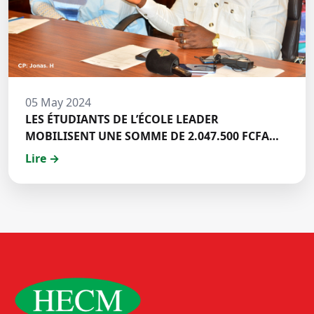
05 May 2024
LES ÉTUDIANTS DE L’ÉCOLE LEADER
MOBILISENT UNE SOMME DE 2.047.500 FCFA
POUR LE FONDS ZÉRO PALU:DISCOURS DE M.
Lire →
Halil BAKARY, REPRESENTANT DES ETUDIANTS
DE HECM