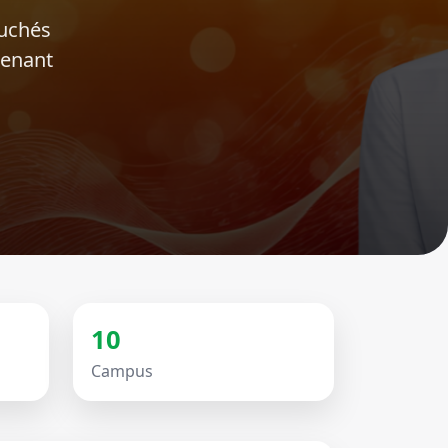
ouchés
tenant
10
Campus