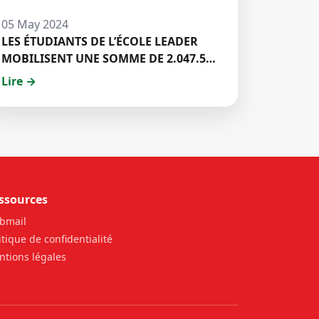
05 May 2024
LES ÉTUDIANTS DE L’ÉCOLE LEADER
MOBILISENT UNE SOMME DE 2.047.500
FCFA POUR LE FONDS ZÉRO
Lire →
PALU:DISCOURS DE M. Halil BAKARY,
REPRESENTANT DES ETUDIANTS DE
HECM
ssources
bmail
itique de confidentialité
tions légales