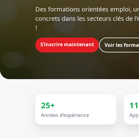
Des formations orientées emploi‍, un
concrets dans les secteurs clés de l
!
S’inscrire maintenant
Voir les form
25+
11
Années d’expérience
App