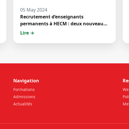
05 May 2024
Recrutement d’enseignants
permanents à HECM : deux nouveaux
jeunes docteurs ont prêté́ serment
Lire →
Navigation
Re
Formations
We
Admissions
Pol
Actualités
Men