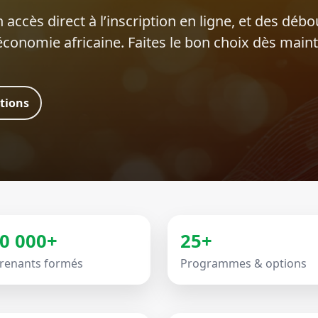
 accès direct à l’inscription en ligne, et des déb
’économie africaine. Faites le bon choix dès main
ations
0 000+
25+
renants formés
Programmes & options