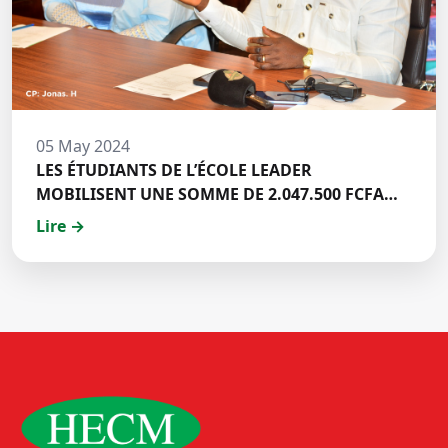
05 May 2024
LES ÉTUDIANTS DE L’ÉCOLE LEADER
MOBILISENT UNE SOMME DE 2.047.500 FCFA
POUR LE FONDS ZÉRO PALU:DISCOURS DE M.
Lire →
Halil BAKARY, REPRESENTANT DES ETUDIANTS
DE HECM