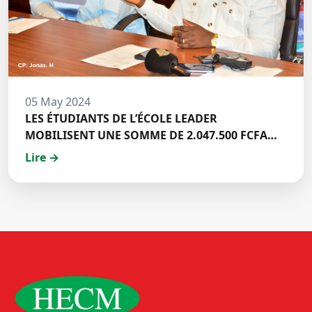
05 May 2024
LES ÉTUDIANTS DE L’ÉCOLE LEADER
MOBILISENT UNE SOMME DE 2.047.500 FCFA
POUR LE FONDS ZÉRO PALU:DISCOURS DE M.
Lire →
Halil BAKARY, REPRESENTANT DES ETUDIANTS
DE HECM