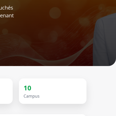
ouchés
tenant
10
Campus