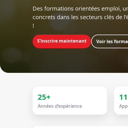
Des formations orientées emploi‍, un
concrets dans les secteurs clés de l
!
S’inscrire maintenant
Voir les form
25+
11
Années d’expérience
App