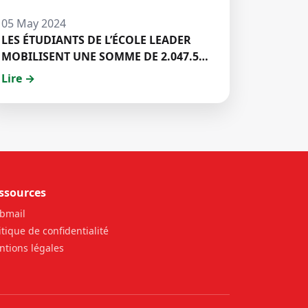
05 May 2024
LES ÉTUDIANTS DE L’ÉCOLE LEADER
MOBILISENT UNE SOMME DE 2.047.500
FCFA POUR LE FONDS ZÉRO
Lire →
PALU:DISCOURS DE M. Halil BAKARY,
REPRESENTANT DES ETUDIANTS DE
HECM
ssources
bmail
itique de confidentialité
tions légales