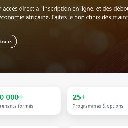
 accès direct à l’inscription en ligne, et des déb
’économie africaine. Faites le bon choix dès main
ations
0 000+
25+
renants formés
Programmes & options