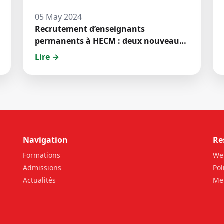
05 May 2024
Recrutement d’enseignants
permanents à HECM : deux nouveaux
jeunes docteurs ont prêté́ serment
Lire →
Navigation
Re
Formations
We
Admissions
Pol
Actualités
Men