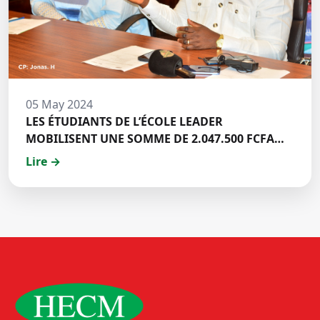
05 May 2024
LES ÉTUDIANTS DE L’ÉCOLE LEADER
MOBILISENT UNE SOMME DE 2.047.500 FCFA
POUR LE FONDS ZÉRO PALU:DISCOURS DE M.
Lire →
Halil BAKARY, REPRESENTANT DES ETUDIANTS
DE HECM