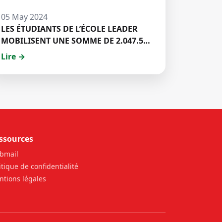
05 May 2024
LES ÉTUDIANTS DE L’ÉCOLE LEADER
MOBILISENT UNE SOMME DE 2.047.500
FCFA POUR LE FONDS ZÉRO
Lire →
PALU:DISCOURS DE M. Halil BAKARY,
REPRESENTANT DES ETUDIANTS DE
HECM
ssources
bmail
itique de confidentialité
tions légales