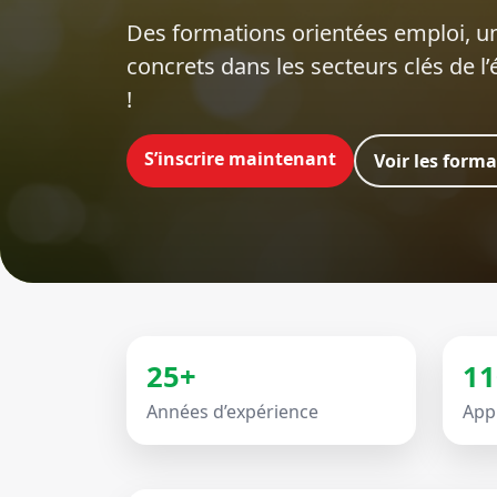
Des formations orientées emploi‍, un
concrets dans les secteurs clés de l
!
S’inscrire maintenant
Voir les form
25+
11
Années d’expérience
App