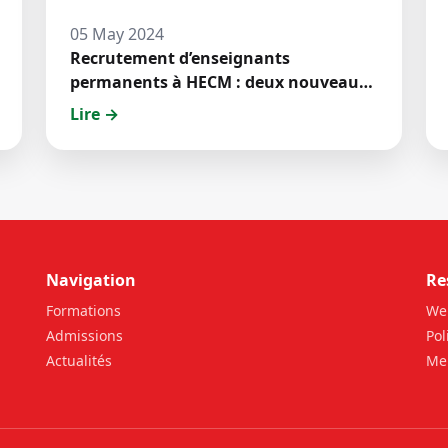
05 May 2024
Recrutement d’enseignants
permanents à HECM : deux nouveaux
jeunes docteurs ont prêté́ serment
Lire →
Navigation
Re
Formations
We
Admissions
Pol
Actualités
Men