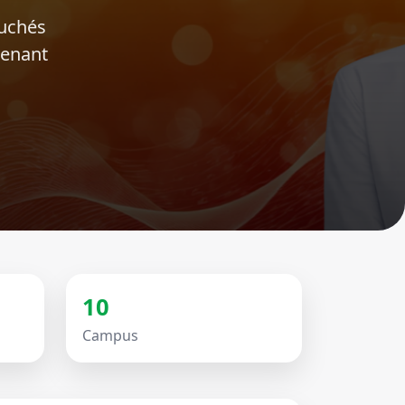
ouchés
tenant
10
Campus