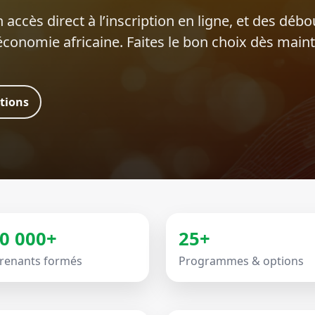
 accès direct à l’inscription en ligne, et des déb
’économie africaine. Faites le bon choix dès main
ations
0 000+
25+
renants formés
Programmes & options