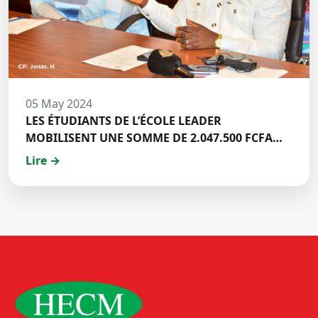
05 May 2024
LES ÉTUDIANTS DE L’ÉCOLE LEADER
MOBILISENT UNE SOMME DE 2.047.500 FCFA
POUR LE FONDS ZÉRO PALU:DISCOURS DE M.
Lire →
Halil BAKARY, REPRESENTANT DES ETUDIANTS
DE HECM