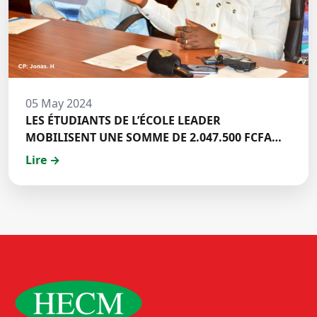
05 May 2024
LES ÉTUDIANTS DE L’ÉCOLE LEADER
MOBILISENT UNE SOMME DE 2.047.500 FCFA
POUR LE FONDS ZÉRO PALU:DISCOURS DE M.
Lire →
Halil BAKARY, REPRESENTANT DES ETUDIANTS
DE HECM