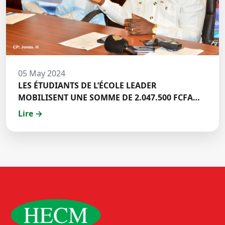
05 May 2024
LES ÉTUDIANTS DE L’ÉCOLE LEADER
MOBILISENT UNE SOMME DE 2.047.500 FCFA
POUR LE FONDS ZÉRO PALU:DISCOURS DE M.
Lire →
Halil BAKARY, REPRESENTANT DES ETUDIANTS
DE HECM