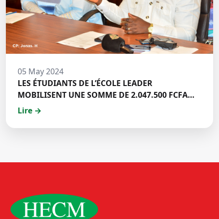
05 May 2024
LES ÉTUDIANTS DE L’ÉCOLE LEADER
MOBILISENT UNE SOMME DE 2.047.500 FCFA
POUR LE FONDS ZÉRO PALU:DISCOURS DE M.
Lire →
Halil BAKARY, REPRESENTANT DES ETUDIANTS
DE HECM