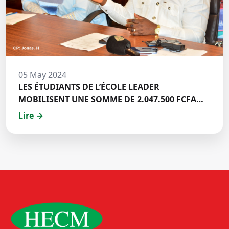
05 May 2024
LES ÉTUDIANTS DE L’ÉCOLE LEADER
MOBILISENT UNE SOMME DE 2.047.500 FCFA
POUR LE FONDS ZÉRO PALU:DISCOURS DE M.
Lire →
Halil BAKARY, REPRESENTANT DES ETUDIANTS
DE HECM