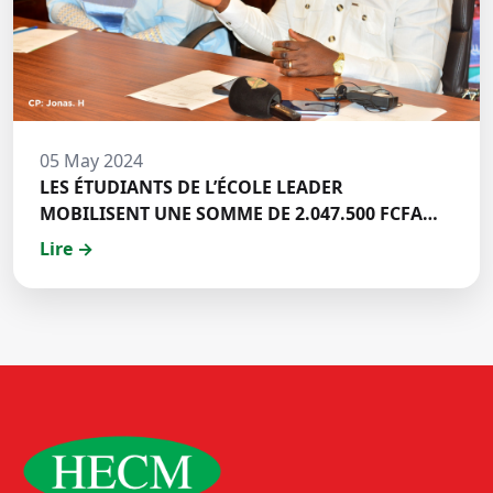
05 May 2024
LES ÉTUDIANTS DE L’ÉCOLE LEADER
MOBILISENT UNE SOMME DE 2.047.500 FCFA
POUR LE FONDS ZÉRO PALU:DISCOURS DE M.
Lire →
Halil BAKARY, REPRESENTANT DES ETUDIANTS
DE HECM