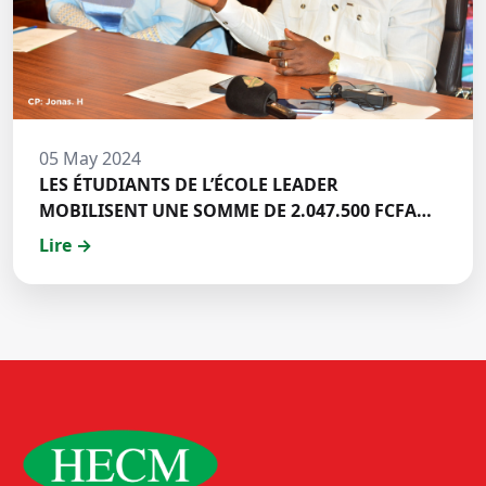
05 May 2024
LES ÉTUDIANTS DE L’ÉCOLE LEADER
MOBILISENT UNE SOMME DE 2.047.500 FCFA
POUR LE FONDS ZÉRO PALU:DISCOURS DE M.
Lire →
Halil BAKARY, REPRESENTANT DES ETUDIANTS
DE HECM