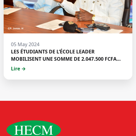
05 May 2024
LES ÉTUDIANTS DE L’ÉCOLE LEADER
MOBILISENT UNE SOMME DE 2.047.500 FCFA
POUR LE FONDS ZÉRO PALU:DISCOURS DE M.
Lire →
Halil BAKARY, REPRESENTANT DES ETUDIANTS
DE HECM