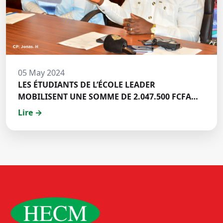
05 May 2024
LES ÉTUDIANTS DE L’ÉCOLE LEADER
MOBILISENT UNE SOMME DE 2.047.500 FCFA
POUR LE FONDS ZÉRO PALU:DISCOURS DE M.
Lire →
Halil BAKARY, REPRESENTANT DES ETUDIANTS
DE HECM