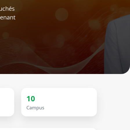
ouchés
tenant
10
Campus