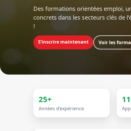
Des formations orientées emploi‍, un
concrets dans les secteurs clés de l
!
S’inscrire maintenant
Voir les form
25+
11
Années d’expérience
App