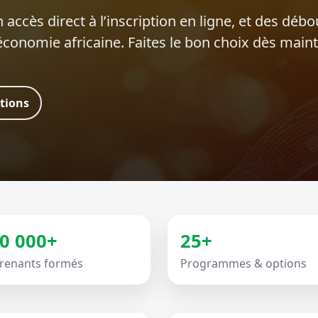
 accès direct à l’inscription en ligne, et des déb
’économie africaine. Faites le bon choix dès main
ations
0 000+
25+
renants formés
Programmes & options