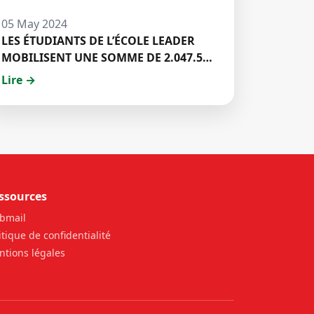
05 May 2024
LES ÉTUDIANTS DE L’ÉCOLE LEADER
MOBILISENT UNE SOMME DE 2.047.500
FCFA POUR LE FONDS ZÉRO
Lire →
PALU:DISCOURS DE M. Halil BAKARY,
REPRESENTANT DES ETUDIANTS DE
HECM
ssources
bmail
itique de confidentialité
tions légales