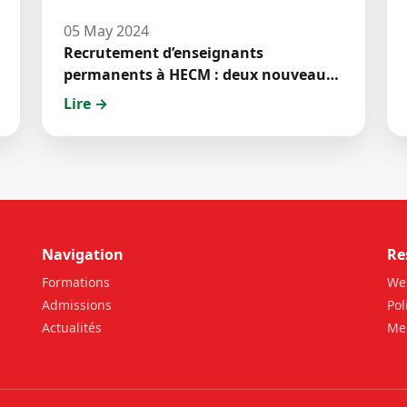
05 May 2024
Recrutement d’enseignants
permanents à HECM : deux nouveaux
jeunes docteurs ont prêté́ serment
Lire →
Navigation
Re
Formations
We
Admissions
Pol
Actualités
Men