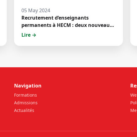
05 May 2024
Recrutement d’enseignants
permanents à HECM : deux nouveaux
jeunes docteurs ont prêté́ serment
Lire →
Navigation
Re
Formations
We
Admissions
Pol
Actualités
Men