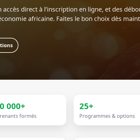
 accès direct à l’inscription en ligne, et des déb
’économie africaine. Faites le bon choix dès main
ations
0 000+
25+
renants formés
Programmes & options