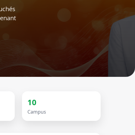
ouchés
tenant
10
Campus