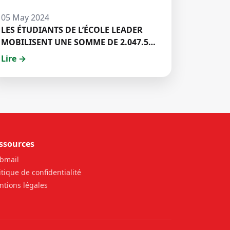
05 May 2024
LES ÉTUDIANTS DE L’ÉCOLE LEADER
MOBILISENT UNE SOMME DE 2.047.500
FCFA POUR LE FONDS ZÉRO
Lire →
PALU:DISCOURS DE M. Halil BAKARY,
REPRESENTANT DES ETUDIANTS DE
HECM
ssources
bmail
itique de confidentialité
tions légales