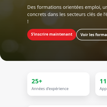
Des formations orientées emploi‍, un
concrets dans les secteurs clés de l
!
S’inscrire maintenant
Voir les form
25+
11
Années d’expérience
App