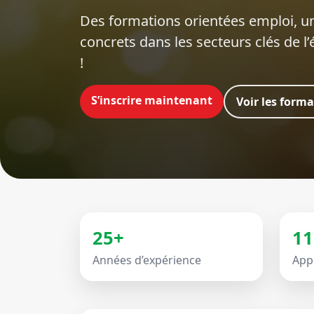
Des formations orientées emploi‍, un
concrets dans les secteurs clés de l
!
S’inscrire maintenant
Voir les form
25+
11
Années d’expérience
App