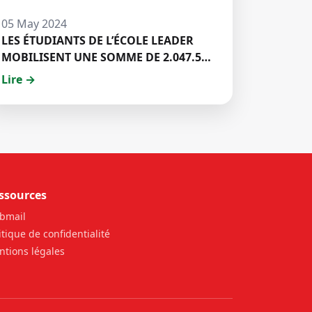
05 May 2024
LES ÉTUDIANTS DE L’ÉCOLE LEADER
MOBILISENT UNE SOMME DE 2.047.500
FCFA POUR LE FONDS ZÉRO
Lire →
PALU:DISCOURS DE M. Halil BAKARY,
REPRESENTANT DES ETUDIANTS DE
HECM
ssources
bmail
itique de confidentialité
tions légales