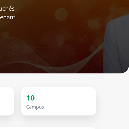
ouchés
tenant
10
Campus