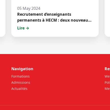
05 May 2024
Recrutement d’enseignants
permanents à HECM : deux nouveaux
jeunes docteurs ont prêté́ serment
Lire →
Navigation
Re
Formations
We
Admissions
Pol
Actualités
Men