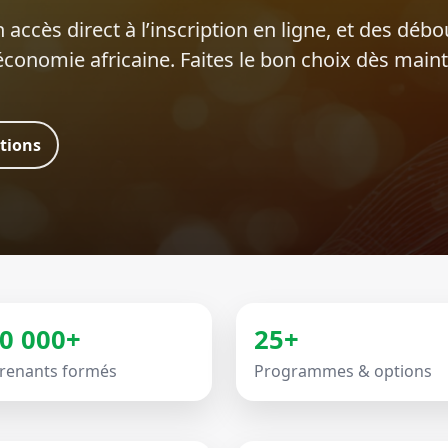
 accès direct à l’inscription en ligne, et des déb
’économie africaine. Faites le bon choix dès main
ations
0 000+
25+
renants formés
Programmes & options