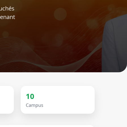
ouchés
tenant
10
Campus