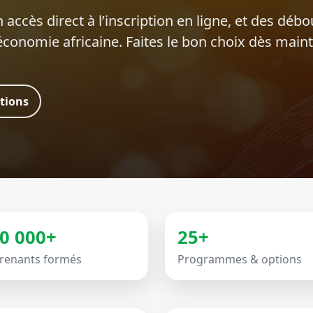
 accès direct à l’inscription en ligne, et des déb
’économie africaine. Faites le bon choix dès main
ations
0 000+
25+
renants formés
Programmes & options