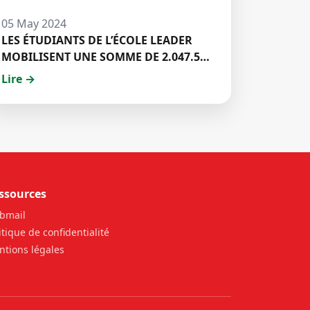
05 May 2024
LES ÉTUDIANTS DE L’ÉCOLE LEADER
MOBILISENT UNE SOMME DE 2.047.500
FCFA POUR LE FONDS ZÉRO
Lire →
PALU:DISCOURS DE M. Halil BAKARY,
REPRESENTANT DES ETUDIANTS DE
HECM
ssources
bmail
itique de confidentialité
tions légales