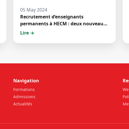
05 May 2024
Recrutement d’enseignants
permanents à HECM : deux nouveaux
jeunes docteurs ont prêté́ serment
Lire →
Navigation
Re
Formations
We
Admissions
Pol
Actualités
Men