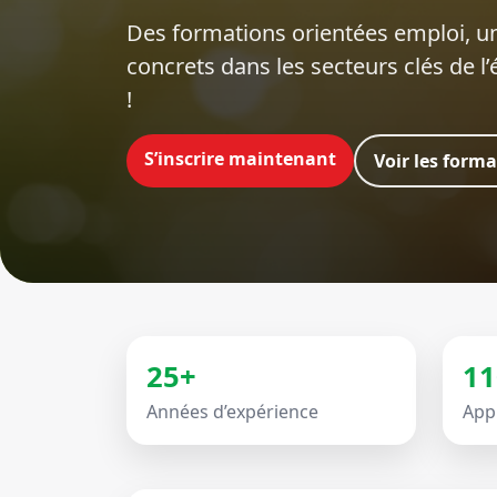
Des formations orientées emploi‍, un
concrets dans les secteurs clés de l
!
S’inscrire maintenant
Voir les form
25+
11
Années d’expérience
App