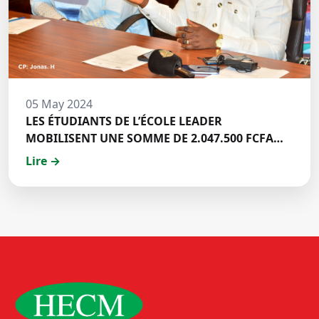
05 May 2024
LES ÉTUDIANTS DE L’ÉCOLE LEADER
MOBILISENT UNE SOMME DE 2.047.500 FCFA
POUR LE FONDS ZÉRO PALU:DISCOURS DE M.
Lire →
Halil BAKARY, REPRESENTANT DES ETUDIANTS
DE HECM