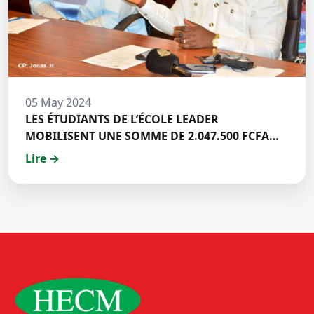
05 May 2024
LES ÉTUDIANTS DE L’ÉCOLE LEADER
MOBILISENT UNE SOMME DE 2.047.500 FCFA
POUR LE FONDS ZÉRO PALU:DISCOURS DE M.
Lire →
Halil BAKARY, REPRESENTANT DES ETUDIANTS
DE HECM