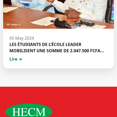
05 May 2024
LES ÉTUDIANTS DE L’ÉCOLE LEADER
MOBILISENT UNE SOMME DE 2.047.500 FCFA
POUR LE FONDS ZÉRO PALU:DISCOURS DE M.
Lire →
Halil BAKARY, REPRESENTANT DES ETUDIANTS
DE HECM