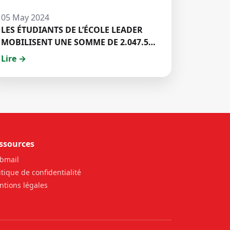
05 May 2024
LES ÉTUDIANTS DE L’ÉCOLE LEADER
MOBILISENT UNE SOMME DE 2.047.500
FCFA POUR LE FONDS ZÉRO
Lire →
PALU:DISCOURS DE M. Halil BAKARY,
REPRESENTANT DES ETUDIANTS DE
HECM
ssources
bmail
itique de confidentialité
tions légales