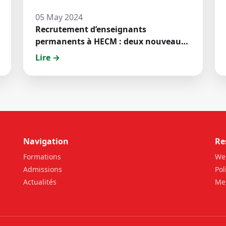
05 May 2024
Recrutement d’enseignants
permanents à HECM : deux nouveaux
jeunes docteurs ont prêté́ serment
Lire →
Navigation
Re
Formations
We
Admissions
Pol
Actualités
Men