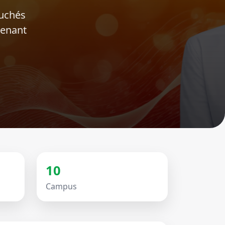
ouchés
tenant
10
Campus