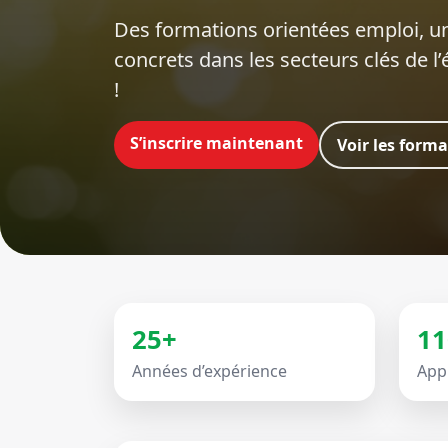
Des formations orientées emploi‍, un
concrets dans les secteurs clés de l
!
S’inscrire maintenant
Voir les form
25+
11
Années d’expérience
App