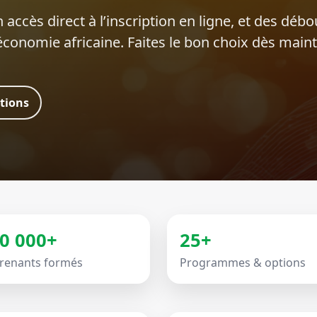
 accès direct à l’inscription en ligne, et des déb
’économie africaine. Faites le bon choix dès main
ations
0 000+
25+
renants formés
Programmes & options