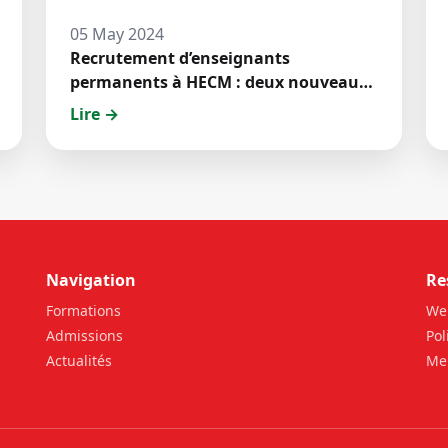
05 May 2024
Recrutement d’enseignants
permanents à HECM : deux nouveaux
jeunes docteurs ont prêté́ serment
Lire →
Navigation
Re
Formations
We
Admissions
Pol
Actualités
Men