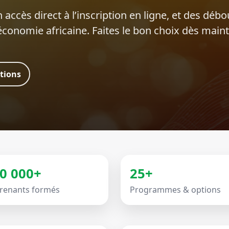
 accès direct à l’inscription en ligne, et des déb
’économie africaine. Faites le bon choix dès main
ations
0 000+
25+
renants formés
Programmes & options