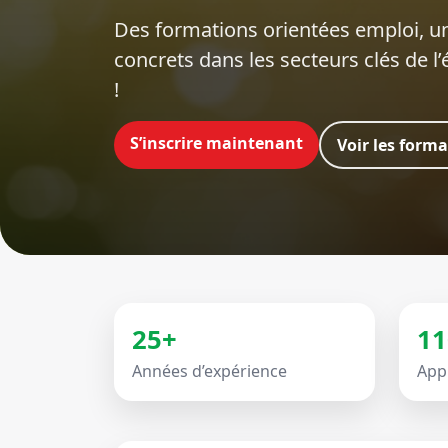
Des formations orientées emploi‍, un
concrets dans les secteurs clés de l
!
S’inscrire maintenant
Voir les form
25+
11
Années d’expérience
App