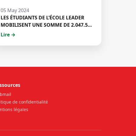
05 May 2024
LES ÉTUDIANTS DE L’ÉCOLE LEADER
MOBILISENT UNE SOMME DE 2.047.500
FCFA POUR LE FONDS ZÉRO
Lire →
PALU:DISCOURS DE M. Halil BAKARY,
REPRESENTANT DES ETUDIANTS DE
HECM
ssources
bmail
itique de confidentialité
tions légales