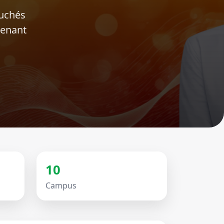
ouchés
tenant
10
Campus