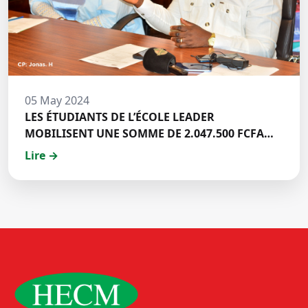
05 May 2024
LES ÉTUDIANTS DE L’ÉCOLE LEADER
MOBILISENT UNE SOMME DE 2.047.500 FCFA
POUR LE FONDS ZÉRO PALU:DISCOURS DE M.
Lire →
Halil BAKARY, REPRESENTANT DES ETUDIANTS
DE HECM