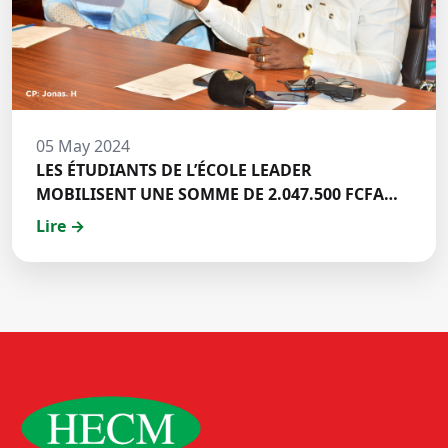
05 May 2024
LES ÉTUDIANTS DE L’ÉCOLE LEADER
MOBILISENT UNE SOMME DE 2.047.500 FCFA
POUR LE FONDS ZÉRO PALU:DISCOURS DE M.
Lire →
Halil BAKARY, REPRESENTANT DES ETUDIANTS
DE HECM