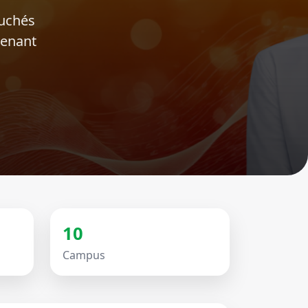
ouchés
tenant
10
Campus