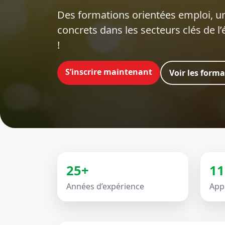
Des formations orientées emploi‍, un
concrets dans les secteurs clés de l
!
S’inscrire maintenant
Voir les form
25+
11
Années d’expérience
App