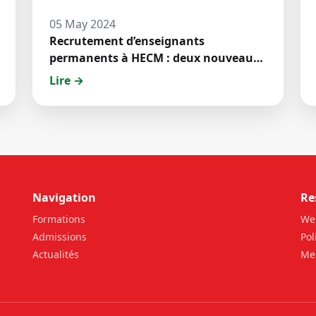
05 May 2024
Recrutement d’enseignants
permanents à HECM : deux nouveaux
jeunes docteurs ont prêté́ serment
Lire →
Navigation
Re
Formations
We
Admissions
Pol
Actualités
Men