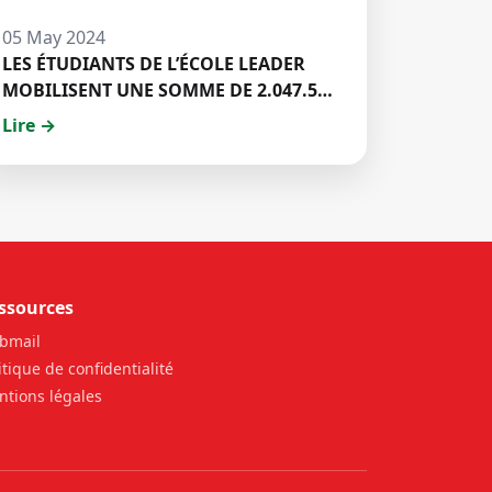
05 May 2024
LES ÉTUDIANTS DE L’ÉCOLE LEADER
MOBILISENT UNE SOMME DE 2.047.500
FCFA POUR LE FONDS ZÉRO
Lire →
PALU:DISCOURS DE M. Halil BAKARY,
REPRESENTANT DES ETUDIANTS DE
HECM
ssources
bmail
itique de confidentialité
tions légales