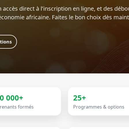
 accès direct à l’inscription en ligne, et des déb
’économie africaine. Faites le bon choix dès main
ations
0 000+
25+
renants formés
Programmes & options