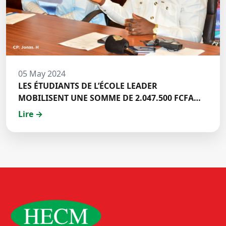
05 May 2024
LES ÉTUDIANTS DE L’ÉCOLE LEADER
MOBILISENT UNE SOMME DE 2.047.500 FCFA
POUR LE FONDS ZÉRO PALU:DISCOURS DE M.
Lire →
Halil BAKARY, REPRESENTANT DES ETUDIANTS
DE HECM