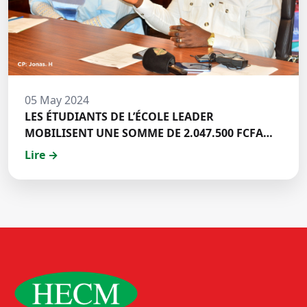
05 May 2024
LES ÉTUDIANTS DE L’ÉCOLE LEADER
MOBILISENT UNE SOMME DE 2.047.500 FCFA
POUR LE FONDS ZÉRO PALU:DISCOURS DE M.
Lire →
Halil BAKARY, REPRESENTANT DES ETUDIANTS
DE HECM